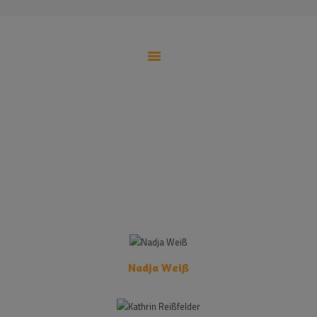
HOME
TEILHABEASSISTENZ
RÜCKENWIND-BERATUNG
HELP
Psychologische Beratungspraxis
TEAM
KONTAKT
HELP
Home
All Services
HELP
Nadja Weiß