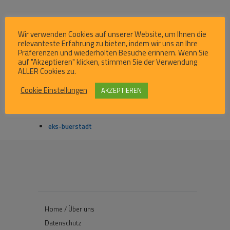
Wir verwenden Cookies auf unserer Website, um Ihnen die
relevanteste Erfahrung zu bieten, indem wir uns an Ihre
Sozialpädagogische
Präferenzen und wiederholten Besuche erinnern. Wenn Sie
Fachkräfte HELP
auf "Akzeptieren" klicken, stimmen Sie der Verwendung
ALLER Cookies zu.
Cookie Einstellungen
AKZEPTIEREN
eks-buerstadt
Home / Über uns
Datenschutz