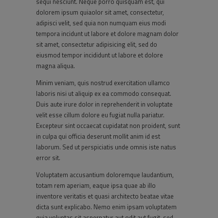
sequi nesciunt. Neque porro quisquam est, qui
dolorem ipsum quiaolor sit amet, consectetur,
adipisci velit, sed quia non numquam eius modi
tempora incidunt ut labore et dolore magnam dolor
sit amet, consectetur adipisicing elit, sed do
eiusmod tempor incididunt ut labore et dolore
magna aliqua.
Minim veniam, quis nostrud exercitation ullamco
laboris nisi ut aliquip ex ea commodo consequat.
Duis aute irure dolor in reprehenderit in voluptate
velit esse cillum dolore eu fugiat nulla pariatur.
Excepteur sint occaecat cupidatat non proident, sunt
in culpa qui officia deserunt mollit anim id est
laborum. Sed ut perspiciatis unde omnis iste natus
error sit.
Voluptatem accusantium doloremque laudantium,
totam rem aperiam, eaque ipsa quae ab illo
inventore veritatis et quasi architecto beatae vitae
dicta sunt explicabo. Nemo enim ipsam voluptatem
quia voluptas sit aspernatur aut odit aut fugit, sed