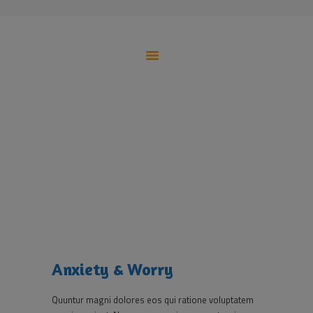
HOME
TEILHABEASSISTENZ
RÜCKENWIND-BERATUNG
HELP
Psychologische Beratungspraxis
TEAM
KONTAKT
Anxiety & Worry
Home
All Services
Iconed
Anxiety & Worry
Anxiety & Worry
Quuntur magni dolores eos qui ratione voluptatem